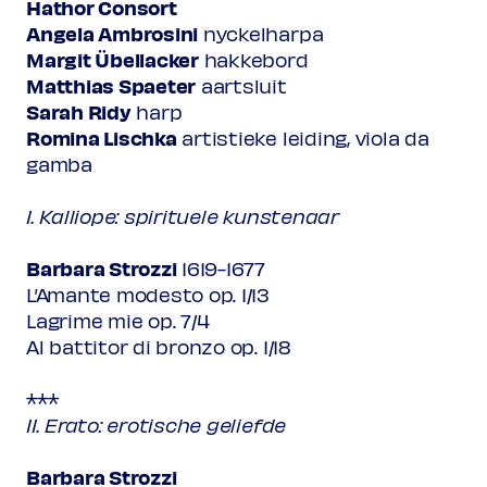
Hathor Consort
Angela Ambrosini
nyckelharpa
Margit Übellacker
hakkebord
Matthias Spaeter
aartsluit
Sarah Ridy
harp
Romina Lischka
artistieke leiding, viola da
gamba
I. Kalliope: spirituele kunstenaar
Barbara Strozzi
1619-1677
L’Amante modesto op. 1/13
Lagrime mie op. 7/4
Al battitor di bronzo op. 1/18
***
II. Erato: erotische geliefde
Barbara Strozzi