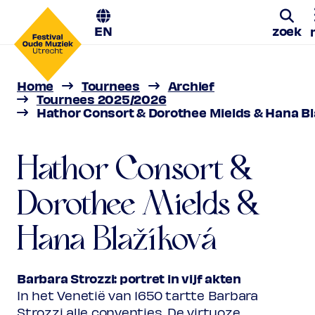
EN
zoek
Hathor Consort &
Dorothee Mields &
Home
Tournees
Archief
Zoe
Tournees 2025/2026
Hathor Consort & Dorothee Mields & Hana Bl
Hana Blažíková
Barbara Strozzi: portret in vijf akten | 4
Hathor Consort &
- 8 mrt 2026
Dorothee Mields &
Hana Blažíková
Barbara Strozzi: portret in vijf akten
In het Venetië van 1650 tartte Barbara
Strozzi alle conventies. De virtuoze