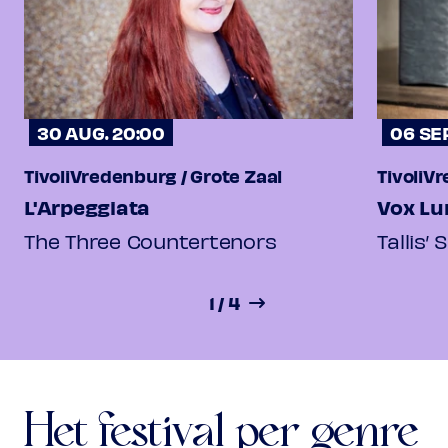
30 AUG. 20:00
06 SEP
TivoliVredenburg / Grote Zaal
TivoliV
L'Arpeggiata
Vox Lu
The Three Countertenors
Tallis’
1
1
1
1
1
1
/
/
/
/
/
/
4
4
4
4
4
4
Het festival per genre