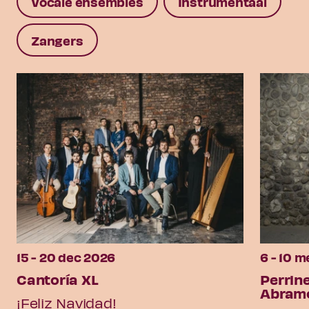
Vocale ensembles
Instrumentaal
Zangers
15 - 20 dec 2026
6 - 10 m
Cantoría XL
Perrine
Abram
¡Feliz Navidad!