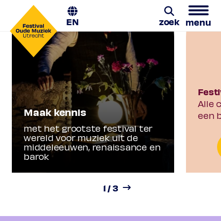
EN
zoek
menu
Festival Oude Muziek
Utrecht 2026 - Giving
Zoeken
Voice
Fest
Alle 
28 augustus t/m 6 september | Het
Maak kennis
een 
grootste festival ter wereld voor
met het grootste festival ter
muziek uit middeleeuwen, renaissance
wereld voor muziek uit de
en barok. Koop uw kaarten nu.
middeleeuwen, renaissance en
barok
Bekijk het festivalschema
1
/
3