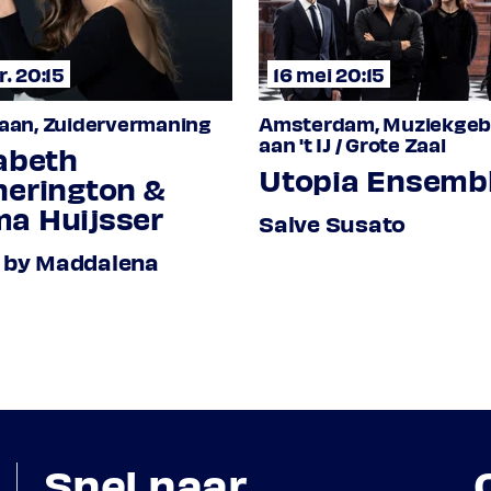
ng, viola da gamba
r. 20:15
16 mei 20:15
aan, Zuidervermaning
Amsterdam, Muziekge
aan 't IJ / Grote Zaal
abeth
Utopia Ensemb
herington &
a Huijsser
Salve Susato
 by Maddalena
 foco op. 3/1
de
1595-1640
Snel naar