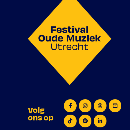
V. Thalia: beschermde dochter
Girolami Frescobaldi
Canzona in G
Barbara Strozzi
Godere in gioventù op. 1/12
La vendetta op. 2/9
Mi fa ridere op. 7/10
I Baci op. 2/23
Volg
Programma onder voorbehoud
ons op