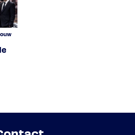
bouw
le
Contact