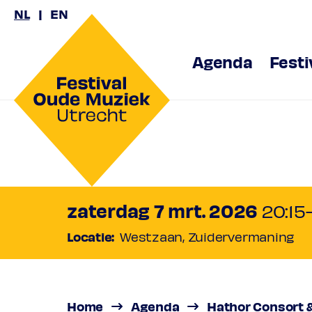
NL
EN
Agenda
Festi
Hathor C
Mields &
zaterdag 7 mrt. 2026
20:15
Locatie:
Westzaan, Zuidervermaning
Barbara Strozzi: portret in 
Normaal
€ 31,00
Keuzeabonnement No
Vriend
Home
Agenda
Hathor Consort &
€ 27,00