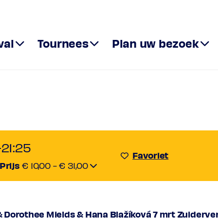
val
Tournees
Plan uw bezoek
onsort & D
 Hana Blaží
-21:25
Favoriet
Prijs
€ 10,00 - € 31,00
vijf akten
rmaal
€ 25,00
 Dorothee Mields & Hana Blažíková 7 mrt Zuiderve