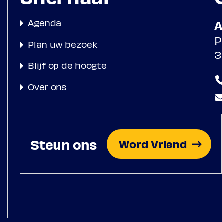
Agenda
A
P
Plan uw bezoek
3
1583-1643
Blijf op de hoogte
Over ons
Steun ons
Word Vriend