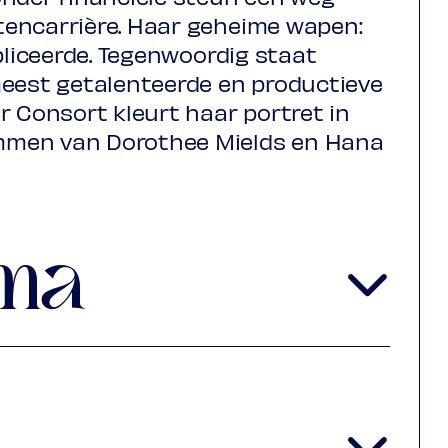
encarrière. Haar geheime wapen:
bliceerde. Tegenwoordig staat
meest getalenteerde en productieve
r Consort kleurt haar portret in
mmen van Dorothee Mields en Hana
ma
1619-1677