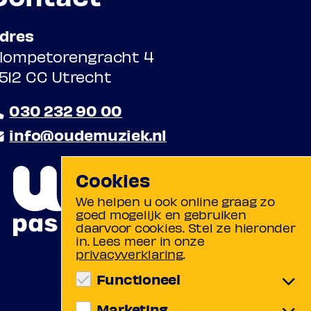
dres
lompetorengracht 4
512 CC Utrecht
030 232 90 00
info@oudemuziek.nl
Cookies
We helpen u ook online graag zo
goed mogelijk en gebruiken
daarvoor cookies. Stel ze hieronder
in. Lees meer in onze
privacyverklaring
.
Functioneel
Marketing