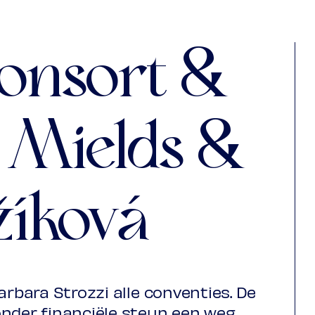
iend
€ 21,50
onsort &
n)
 Mields &
žíková
arbara Strozzi alle conventies. De
onder financiële steun een weg