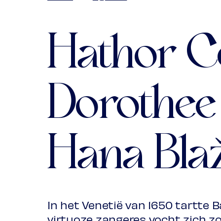
Keuzeabonnement Vr
Ambassadors
€ 10,00
Jong
€ 10,00
Hathor C
(excl. transactiekoste
Dorothee
Hana Bla
In het Venetië van 1650 tartte B
virtuoze zangeres vocht zich z