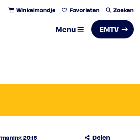
Winkelmandje
Favorieten
Zoeken
Menu
EMTV
orothee
ková
Zoeken
Delen
rmaning 20:15