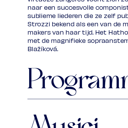
naar een succesvolle componist
sublieme liederen die ze zelf pu
Strozzi bekend als een van de 
makers van haar tijd. Het Hatho
met de magnifieke sopraanste
Blažíková.
Program
I. Kalliope: spirituele kunstenaar
Musici
Barbara Strozzi