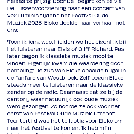
helaas te prijzig. Door De Toegift kon ze via
De Tussenvoorziening naar een concert van
Vox Luminis tijdens het Festival Oude
Muziek 2023. Elske deelde haar verhaal met
ons:
‘Toen ik jong was, hielden we het eigenlijk bij
het luisteren naar Elvis of Cliff Richard. Pas
later begon ik klassieke muziek mooi te
vinden. Eigenlijk kwam die waardering door
herhaling.’ De zus van Elske speelde bugel in
de fanfare van Westbroek. Zelf begon Elske
steeds meer te luisteren naar de klassieke
zender op de radio. Daarnaast zat ze bij de
cantorij, waar natuurlijk ook oude muziek
werd gezongen. Zo hoorde ze ook voor het
eerst van Festival Oude Muziek Utrecht.
Toentertijd was het te lastig voor Elske om
naar het festival te komen. ‘Ik heb mijn