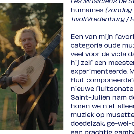
Les Musiciens de Sa
humaines
(zondag 
TivoliVredenburg / 
Een van mijn favor
categorie oude muzi
veel voor de viola
hij zelf een meeste
experimenteerde. Ma
fluit componeerde?
nieuwe fluitsonate
Saint-Julien nam de
horen we niet alle
muziek op musette 
doedelzak, ge-wel-d
een prachtig gamb