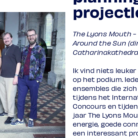
project
The Lyons Mouth - 
Around the Sun (din
Catharinakathedra
Ik vind niets leuke
op het podium. Ieder
ensembles die zich 
tijdens het Intern
Concours en tijdens
jaar The Lyons Mou
energie, goede con
een interessant p