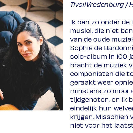
TivoliVredenburg / 
Ik ben zo onder de 
musici, die niet b
van de oude muziek 
Sophie de Bardonn
solo-album in 100 
bracht de muziek v
componisten die to
geraakt weer opnie
minstens zo mooi a
tijdgenoten, en ik b
eindelijk hun welve
krijgen. Misschien 
niet voor het laatst