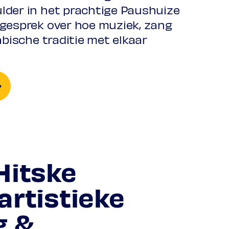
der in het prachtige Paushuize
gesprek over hoe muziek, zang
abische traditie met elkaar
Hitske
artistieke
g &