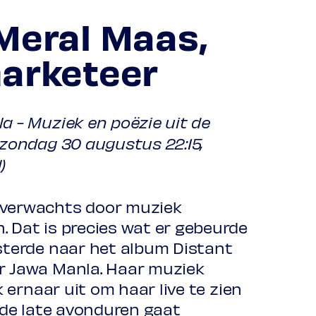
 Meral Maas,
marketeer
a - Muziek en poëzie uit de
(zondag 30 augustus 22:15,
)
nverwachts door muziek
. Dat is precies wat er gebeurde
isterde naar het album Distant
r Jawa Manla. Haar muziek
jk ernaar uit om haar live te zien
n de late avonduren gaat