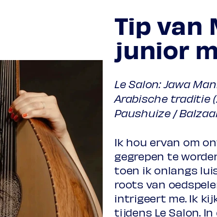
Tip van
junior 
Le Salon: Jawa Manl
Arabische traditie 
Paushuize / Balzaal
Ik hou ervan om o
gegrepen te worden
toen ik onlangs lu
roots van oedspele
intrigeert me. Ik ki
tijdens Le Salon. I