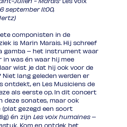
Les voix
int-Julien - Marais'
6 september 11:00,
Hertz)
iete componisten in de
ek is Marin Marais. Hij schreef
 da gamba – het instrument waar
r in was én waar hij mee
ar wist je dat hij ook voor de
 Niet lang geleden werden er
s ontdekt, en Les Musiciens de
ze als eerste op. In dit concert
en deze sonates, maar ook
(plat gezegd een soort
ig) én zijn
–
Les voix humaines
astuk. Kom en ontdek het