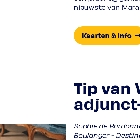
nieuwste van Marai
Kaarten & info
Tip van 
adjunct
Sophie de Bardonnè
Boulanger - Destiné