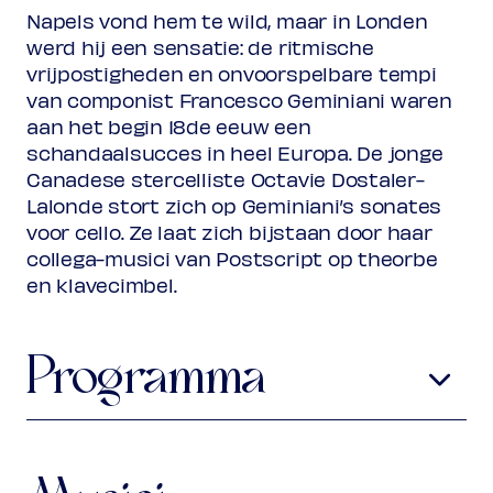
(excl. transactiekosten)
Napels vond hem te wild, maar in Londen
werd hij een sensatie: de ritmische
vrijpostigheden en onvoorspelbare tempi
van componist Francesco Geminiani waren
aan het begin 18de eeuw een
schandaalsucces in heel Europa. De jonge
Canadese stercelliste Octavie Dostaler-
Lalonde stort zich op Geminiani’s sonates
voor cello. Ze laat zich bijstaan door haar
collega-musici van Postscript op theorbe
en klavecimbel.
Programma
Francesco Geminiani
1687-1762
Sonate voor cello en basso
continuo Op. 5, nr. 3