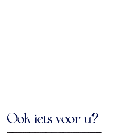
Canon, arr. voor cello piccolo en
basso continuo
(uit:
The Art of Playing the Guitar
or Cittra
)
Sonate voor twee violen en
continuo Op.1, nr. 2, arr. voor twee
cello piccolo’s
I. Grave
II. Allegro – Adagio
III. Allegro
Programma onder voorbehoud
Ook iets voor u?