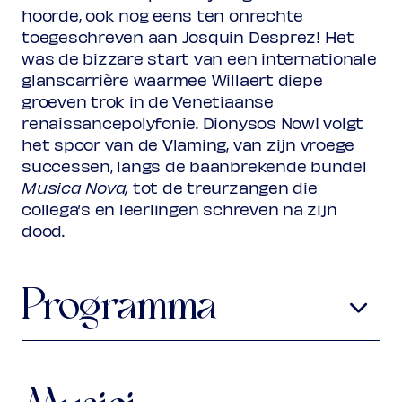
(excl. transactiekosten)
hoorde, ook nog eens ten onrechte
toegeschreven aan Josquin Desprez! Het
was de bizzare start van een internationale
glanscarrière waarmee Willaert diepe
groeven trok in de Venetiaanse
renaissancepolyfonie. Dionysos Now! volgt
het spoor van de Vlaming, van zijn vroege
successen, langs de baanbrekende bundel
Musica Nova,
tot de treurzangen die
collega’s en leerlingen schreven na zijn
dood.
Programma
Adriaan Willaert
ca. 1490-1562
Che fai alma, che pensi
Qual dolcezza giamai