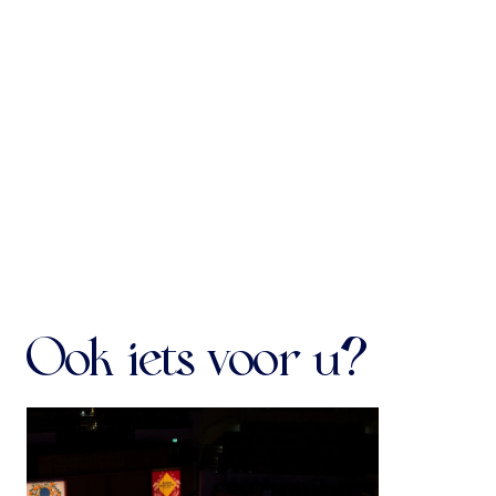
Andrea Gabrieli
1532/33-1585
Sassi, palae
Cipriano de Rore
Alma Susanna
Adriaan Willaert
Benedicta es celorum Regina
Programma onder voorbehoud
Ook iets voor u?