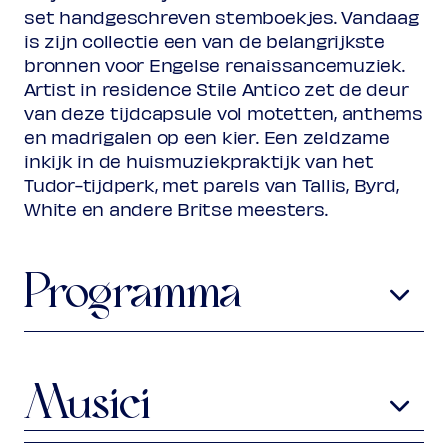
Rang 3 - slecht zicht
set handgeschreven stemboekjes. Vandaag
Normaal
€ 25,00
is zijn collectie een van de belangrijkste
Vriend
€ 22,00
Ambassador
bronnen voor Engelse renaissancemuziek.
€ 22,00
Jong
€ 10,00
Artist in residence Stile Antico zet de deur
Upas / Stadspas Nieuwegein
€
van deze tijdcapsule vol motetten, anthems
10,00
en madrigalen op een kier. Een zeldzame
(excl. transactiekosten)
inkijk in de huismuziekpraktijk van het
Tudor-tijdperk, met parels van Tallis, Byrd,
White en andere Britse meesters.
Programma
Thomas Tallis
ca. 1505-1585
Salvator mundi
Musici
William Byrd
ca. 1540-1623
Helen Ashby, Kate Ashby, Rebecca Hickey
Laetentur caeli