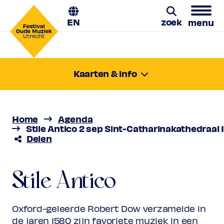
EN
zoek
menu
Zoeken
Kaarten & info
dinsdag 2 sep. 2025
15:00-16:00
Locatie:
Utrecht, Sint-Catharinakathedraal
Home
Agenda
Prijs
€ 10,00 - € 31,00
Stile Antico 2 sep Sint-Catharinakathedraal 
Delen
Favoriet
Stile Antico
Rang 1 (uitverkocht)
Normaal
€ 31,00
Vriend
€ 28,00
Stile Antico
De stemboekjes van Robert Dow
Ambassador
€ 28,00
Jong
€ 10,00
Upas / Stadspas Nieuwegein
€
Oxford-geleerde Robert Dow verzamelde in
10,00
de jaren 1580 zijn favoriete muziek in een