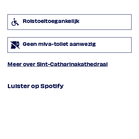
Robert Parsons
1596-1676
Ave Maria
Rolstoeltoegankelijk
William Byrd
Exsurge Domine
Geen miva-toilet aanwezig
Robert White
Meer over Sint-Catharinakathedraal
Lamentations a 5 (deel 1)
Programma onder voorbehoud
Luister op Spotify