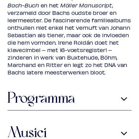
Rang 2
Bach-Buch
en het
Möller Manuscript
,
Normaal
€ 21,00
verzameld door Bachs oudste broer en
Vriend
€ 19,00
Ambassador
leermeester. De fascinerende familiealbums
€ 19,00
Jong
€ 10,00
onthullen niet enkel het vernuft van Johann
Upas / Stadspas Nieuwegein
€
Sebastian als tiener, maar ook de invloeden
10,00
die hem vormden. Irene Roldán doet het
(excl. transactiekosten)
klavecimbel – met 16-voetsregister! –
zinderen in werk van Buxtehude, Böhm,
Marchand en Ritter en legt zo het DNA van
Bachs latere meesterwerken bloot.
Programma
Dieterich Buxtehude
1637-1707
Toccata in G, BuxWV 165
(Uit:
Möller Manuscript
, D-B
Musici
Mus.ms. 40644)