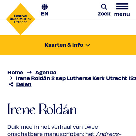
EN
zoek
menu
Zoeken
Kaarten & info
dinsdag 2 sep. 2025
13:00-14:00
Locatie:
Utrecht, Lutherse Kerk
Home
Agenda
Prijs
€ 10,00 - € 23,00
Irene Roldán 2 sep Lutherse Kerk Utrecht 13
Delen
Favoriet
Irene Roldán
Rang 1
Normaal
€ 23,00
Vriend
€ 21,00
Irene Roldán
Bach voor Bach
Ambassador
€ 21,00
Jong
€ 10,00
Upas / Stadspas Nieuwegein
€
Duik mee in het verhaal van twee
10,00
onschatbare manuscripten: het
Andreas-