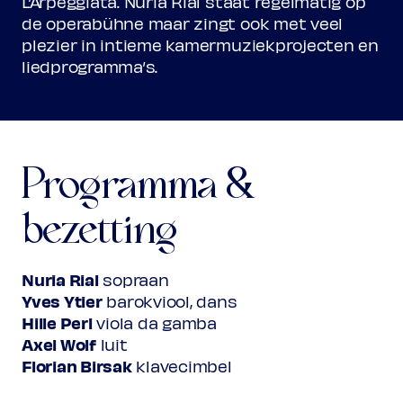
L’Arpeggiata. Nuria Rial staat regelmatig op
de operabühne maar zingt ook met veel
plezier in intieme kamermuziekprojecten en
liedprogramma’s.
Programma &
bezetting
Nuria Rial
sopraan
Yves Ytier
barokviool, dans
Hille Perl
viola da gamba
Axel Wolf
luit
Florian Birsak
klavecimbel