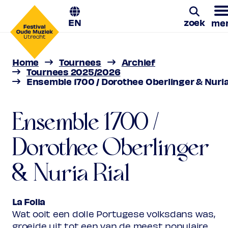
EN
zoek
me
Ensemble 1700 /
Dorothee Oberlinger &
Home
Tournees
Archief
Zoeke
Tournees 2025/2026
Ensemble 1700 / Dorothee Oberlinger & Nuria
Nuria Rial
La Folia | 24 - 27 feb 2026
Ensemble 1700 /
Dorothee Oberlinger
& Nuria Rial
La Folia
Wat ooit een dolle Portugese volksdans was,
groeide uit tot een van de meest populaire