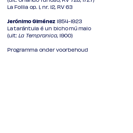
La Follia op. 1, nr. 12, RV 63
Jerónimo Giménez
1854-1923
La tarántula é un bicho mú malo
(uit:
La Tempranica
, 1900)
Programma onder voorbehoud