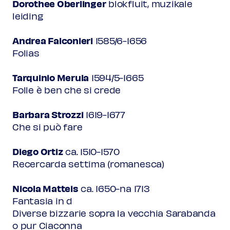
Dorothee Oberlinger
blokfluit, muzikale
leiding
Andrea Falconieri
1585/6-1656
Folias
Tarquinio Merula
1594/5-1665
Folle è ben che si crede
Barbara Strozzi
1619-1677
Che si può fare
Diego Ortiz
ca. 1510-1570
Recercarda settima (romanesca)
Nicola Matteis
ca. 1650-na 1713
Fantasia in d
Diverse bizzarie sopra la vecchia Sarabanda
o pur Ciaconna