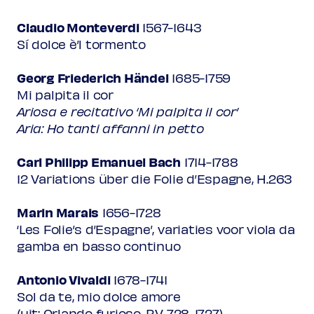
Claudio Monteverdi
1567-1643
Sí dolce è’l tormento
Georg Friederich Händel
1685-1759
Mi palpita il cor
Ariosa e recitativo ‘Mi palpita il cor’
Aria: Ho tanti affanni in petto
Carl Philipp Emanuel Bach
1714-1788
12 Variations über die Folie d’Espagne, H.263
Marin Marais
1656-1728
‘Les Folie’s d’Espagne’, variaties voor viola da
gamba en basso continuo
Antonio Vivaldi
1678-1741
Sol da te, mio dolce amore
(uit: Orlando furioso, RV 728, 1727)