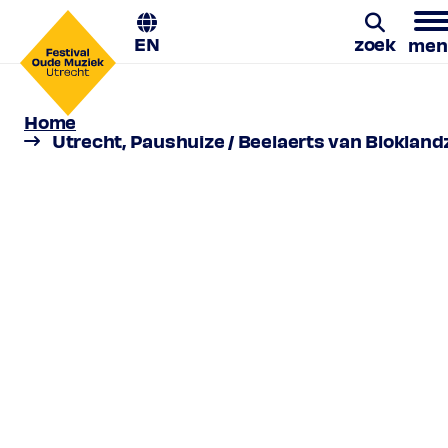
EN
zoek
men
Utrecht, Paushuize /
Beelaerts van
Home
Zoeken
Utrecht, Paushuize / Beelaerts van Blokland
Bloklandzaal