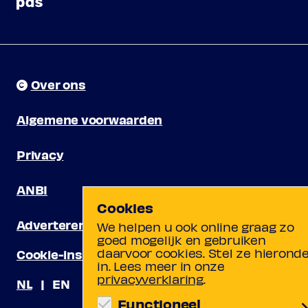
Over ons
Algemene voorwaarden
Privacy
ANBI
Cookies
Adverteren
We helpen u ook online graag zo
goed mogelijk en gebruiken
daarvoor cookies. Stel ze hierond
Cookie-instellingen
in. Lees meer in onze
privacyverklaring
.
NL
EN
Functioneel