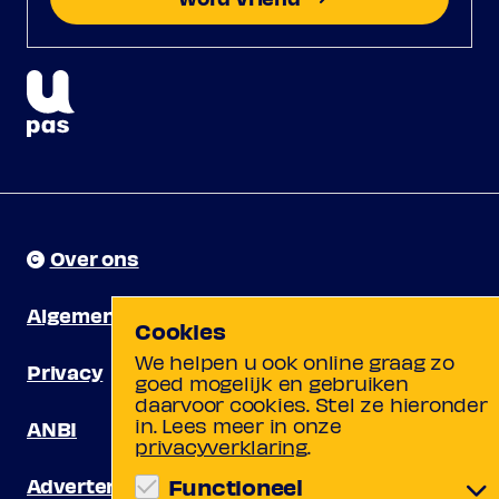
Over ons
Algemene voorwaarden
Cookies
We helpen u ook online graag zo
Privacy
goed mogelijk en gebruiken
daarvoor cookies. Stel ze hieronder
in. Lees meer in onze
ANBI
privacyverklaring
.
Adverteren
Functioneel