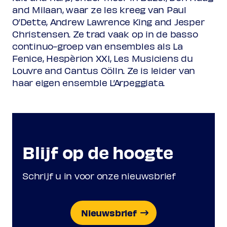
(uit:
L’Argia
)
and Milaan, waar ze les kreeg van Paul
O’Dette, Andrew Lawrence King and Jesper
Christensen. Ze trad vaak op in de basso
Francesco Cavalli / arr. Christina Pluhar
continuo-groep van ensembles als La
Cor mio
Fenice, Hespèrion XXI, Les Musiciens du
(uit:
La Calisto
)
Louvre and Cantus Cölln.
Ze is leider van
haar eigen ensemble L’Arpeggiata.
Giovanni Felice Sances / arr.
ca. 1600-1679
Christina Pluhar
Presso l’onde tranquillo
Blijf op de hoogte
Luigi Rossi
Fantaisie Les pleurs d'Orphée aÿant perdu
sa femme
Schrijf u in voor onze nieuwsbrief
(uit:
L’Orfeo
, 1647)
Nieuwsbrief
Antonio Sartorio / arr. Christina
1630-1680
Pluhar