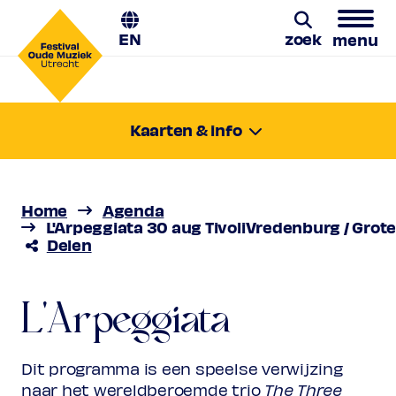
EN
zoek
menu
Zoeken
Kaarten & info
zondag 30 aug. 2026
20:00-21:20
Locatie:
Home
Agenda
Utrecht, TivoliVredenburg / Grote Zaal
L'Arpeggiata 30 aug TivoliVredenburg / Grote
Prijs
Delen
€ 10,00 - € 51,00
L’Arpeggiata
Favoriet
Rang 1 (uitverkocht)
Normaal
L'Arpeggiata
€ 51,00
The Three Countertenors
Vriend
€ 44,00
Laatste kaarten
Ambassador
€ 44,00
Jong
€ 10,00
Dit programma is een speelse verwijzing
Upas / Stadspas Nieuwegein
€
naar het wereldberoemde trio
The Three
10,00