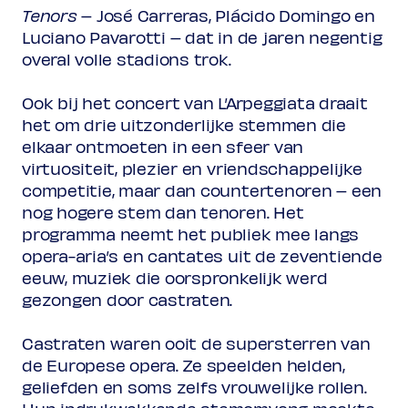
Tenors
– José Carreras, Plácido Domingo en
Rang 2
Luciano Pavarotti – dat in de jaren negentig
Normaal
€ 47,00
overal volle stadions trok.
Vriend
€ 41,00
Ambassador
€ 41,00
Jong
€ 10,00
Ook bij het concert van L’Arpeggiata draait
Upas / Stadspas Nieuwegein
€
het om drie uitzonderlijke stemmen die
10,00
elkaar ontmoeten in een sfeer van
(excl. transactiekosten)
virtuositeit, plezier en vriendschappelijke
competitie, maar dan countertenoren – een
nog hogere stem dan tenoren. Het
programma neemt het publiek mee langs
opera-aria’s en cantates uit de zeventiende
eeuw, muziek die oorspronkelijk werd
gezongen door castraten.
Castraten waren ooit de supersterren van
de Europese opera. Ze speelden helden,
geliefden en soms zelfs vrouwelijke rollen.