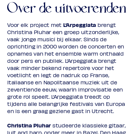
Antonio Bertali / arr. Christina
1605-1669
Over de uitvoerenden
Pluhar & Doron Sherwin
Sonata à 6 d-min
(uit:
Ludwig Partiturbuch
)
L’Arpeggiata
Voor elk project met
brengt
Christina Pluhar een groep uitzonderlijke,
vaak jonge musici bij elkaar. Sinds de
Francesco Lucio
ca. 1628-1658
Tormento severo
oprichting in 2000 worden de concerten en
(uit:
Il Medoro
, 1658)
opnames van het ensemble warm onthaald
door pers en publiek. L’Arpeggiata brengt
vaak minder bekend repertoire voor het
Francesco Cavalli / arr. Christina Pluhar
voetlicht en legt de nadruk op Franse,
Che citta
Italiaanse en Napolitaanse muziek uit de
(uit:
L’Ormindo
, 1644)
zeventiende eeuw, waarin improvisatie een
grote rol speelt. L’Arpeggiata treedt op
tijdens alle belangrijke festivals van Europa
Antonio Cesti / arr. Christina Pluhar
Sinfonia avanti al Prologo
en is een graag geziene gast in Utrecht.
(uit:
L’Argia
)
Christina Pluhar
studeerde klassieke gitaar,
Discioglietevi pure
luit and harp, onder meer in Bazel, Den Haag