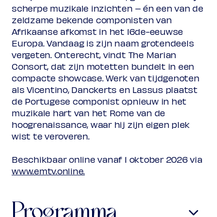
Rang 2
scherpe muzikale inzichten – én een van de
Normaal
€ 28,00
zeldzame bekende componisten van
Vriend
€ 25,00
Ambassador
Afrikaanse afkomst in het 16de-eeuwse
€ 25,00
Jong
€ 10,00
Europa. Vandaag is zijn naam grotendeels
Upas / Stadspas Nieuwegein
€
vergeten. Onterecht, vindt The Marian
10,00
Consort, dat zijn motetten bundelt in een
(excl. transactiekosten)
compacte showcase. Werk van tijdgenoten
als Vicentino, Danckerts en Lassus plaatst
de Portugese componist opnieuw in het
muzikale hart van het Rome van de
hoogrenaissance, waar hij zijn eigen plek
wist te veroveren.
Beschikbaar online vanaf 1 oktober 2026 via
www.emtv.online.
Programma