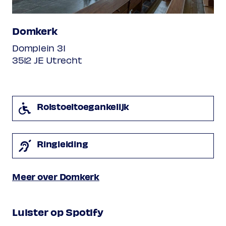
Tomás Luis de Victoria
1545-1611
Ave regina caelorum a8
Domkerk
Vicente Lusitano
Domplein 31
Aspice Domine a6
3512 JE Utrecht
Orlandus Lassus
1530/32-1594
Regina caeli laetare a7
Rolstoeltoegankelijk
Vicente Lusitano
Inviolata
Ringleiding
Programma onder voorbehoud
Meer over Domkerk
Luister op Spotify