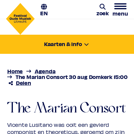
EN
zoek
menu
The Marian Consort
Zoeken
Kaarten & info
zondag 30 aug. 2026
De vergeten stem van Lusitano
15:00-16:00
Locatie:
Utrecht, Domkerk
Home
Agenda
Prijs
€ 10,00 - € 31,00
The Marian Consort 30 aug Domkerk 15:00
Delen
Favoriet
Rang 1
Normaal
€ 31,00
Vriend
€ 28,00
Laatste kaarten
The Marian Consort
Ambassador
€ 28,00
Jong
€ 10,00
Upas / Stadspas Nieuwegein
€
Vicente Lusitano was ooit een gevierd
10,00
componist en theoreticus, geroemd om zijn