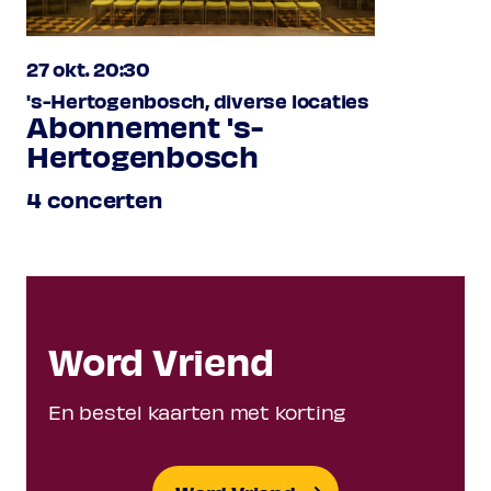
Girolamo Allessandro Frescobaldi
1583-1643
Partite sopra La Monica
(uit:
Toccate e partite
27 okt. 20:30
d’intavolatura
, Libro 1, Rome 1615)
's-Hertogenbosch, diverse locaties
Abonnement 's-
Hertogenbosch
Ritorno
4 concerten
Anoniem
16de eeuw
Basse dance nr. 9 ‘La Brosse’
(uit:
51 Galliards, Pavans, Branles &
Basse Dances
)
Programma onder voorbehoud
Word Vriend
En bestel kaarten met korting