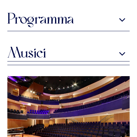
Programma
Heinrich Ignaz Franz Biber
1644-1704
Rozenkranssonates
Musici
Programma onder voorbehoud
Hubert Hoffmann
theorbe
Jan Krigovsky
violone
Erich Traxler
orgel
Gunar Letzbor
viool, muzikale leiding