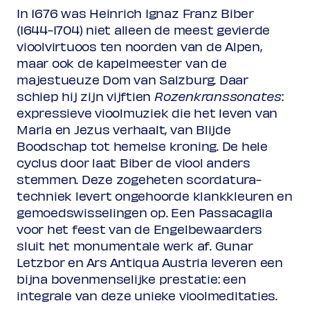
In 1676 was Heinrich Ignaz Franz Biber
Rang 2
(1644-1704) niet alleen de meest gevierde
Normaal
€ 31,00
Vriend
€ 27,00
vioolvirtuoos ten noorden van de Alpen,
Onder 30 jaar
€ 12,50
maar ook de kapelmeester van de
majestueuze Dom van Salzburg. Daar
(excl. transactiekosten)
schiep hij zijn vijftien
Rozenkranssonates
:
expressieve vioolmuziek die het leven van
Maria en Jezus verhaalt, van Blijde
Boodschap tot hemelse kroning. De hele
cyclus door laat Biber de viool anders
stemmen. Deze zogeheten scordatura-
techniek levert ongehoorde klankkleuren en
gemoedswisselingen op. Een Passacaglia
voor het feest van de Engelbewaarders
sluit het monumentale werk af. Gunar
Letzbor en Ars Antiqua Austria leveren een
bijna bovenmenselijke prestatie: een
integrale van deze unieke vioolmeditaties.