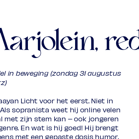
V 33, 1735)
e 3
arjolein, re
, 1750)
a da gamba
l in beweging (zondag 31 augustus
tz)
uit: Il trionfo del Tempo e del
ayan Licht voor het eerst. Niet in
709)
Als sopranista weet hij online velen
l met zijn stem kan – ook jongeren
enre. En wat is hij goed! Hij brengt
 eens met een gepaste dosis humor.