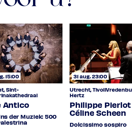
g. 15:00
31 aug. 23:00
t, Sint-
Utrecht, TivoliVredenbu
rinakathedraal
Hertz
e Antico
Philippe Pierlot
Céline Scheen
ins der Muziek: 500
Palestrina
Dolcissimo sospiro