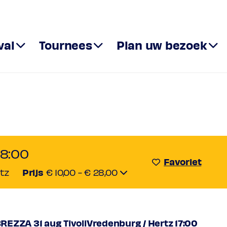
val
Tournees
Plan uw bezoek
Licht & BR
18:00
Favoriet
Prijs
rtz
€ 10,00 - € 28,00
REZZA 31 aug TivoliVredenburg / Hertz 17:00
5,00