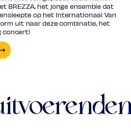
met BREZZA, het jonge ensemble dat
nensleepte op het Internationaal Van
norm uit naar deze combinatie, het
 Ode for Saint Cecilia's Day, HWV 76)
g concert!
m: Aci, Galatea e Polifemo, HWV 72)
uitvoerende