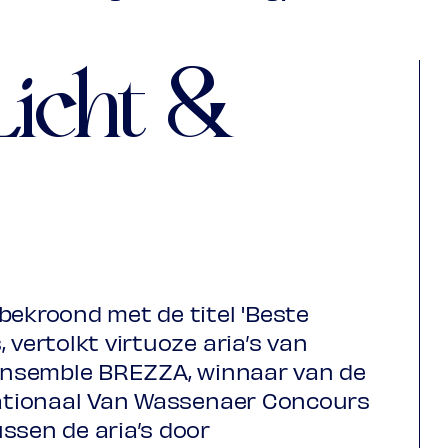
 Nieuwegein
€ 10,00
icht &
kosten)
bekroond met de titel 'Beste
 vertolkt virtuoze aria’s van
t ensemble BREZZA, winnaar van de
rnationaal Van Wassenaer Concours
ssen de aria’s door