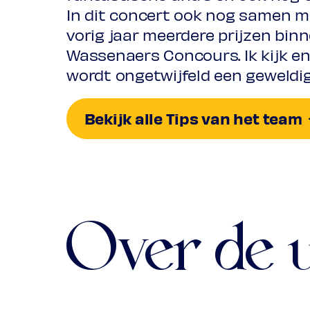
In dit concert ook nog samen 
vorig jaar meerdere prijzen bin
Georg Friedrich Händel
Wassenaers Concours. Ik kijk e
The Soft Complaining Flute (uit:
wordt ongetwijfeld een geweldi
Courante (uit: Theodora)
Bekijk alle Tips van het team
Improvisatie
Prelude
Georg Friedrich Händel
Verso, gia l’alma col sangue (fro
Over de 
Rondeau (uit: Ariodante, akte 3)
Largo (uit: Theodora, akte 2)
Improvisatie