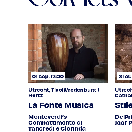
01 sep. 17:00
31 au
Utrecht, TivoliVredenburg /
Utrech
Hertz
Catha
La Fonte Musica
Stil
Monteverdi’s
De Pr
Combattimento di
jaar 
Tancredi e Clorinda