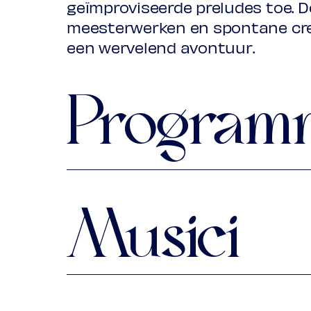
geïmproviseerde preludes toe. 
meesterwerken en spontane crea
een wervelend avontuur.
Program
Georg Friedrich Händel
Ouverture (uit: Semele, HWV 58, 
Musici
Improvisatie
Prelude
Maayan Licht
sopranist
Georg Friedrich Händel