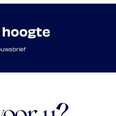
e hoogte
ieuwsbrief
voor u?