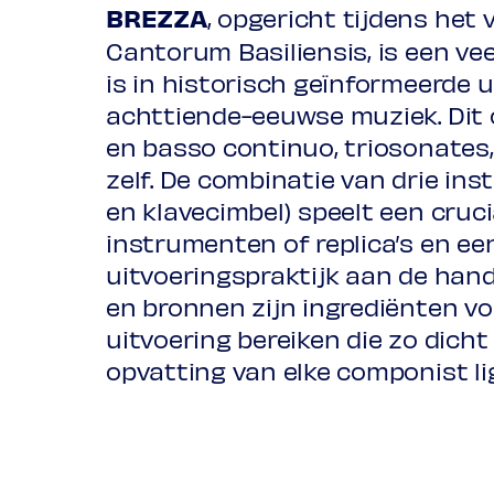
Prelude
BREZZA
, opgericht tijdens het 
Cantorum Basiliensis, is een ve
Georg Friedrich Händel
is in historisch geïnformeerde 
Da tempeste il legno infranto (ui
achttiende-eeuwse muziek. Dit o
HWV 17, 1724)
en basso continuo, triosonates
zelf. De combinatie van drie in
Programma onder voorbehoud
en klavecimbel) speelt een crucia
instrumenten of replica’s en ee
uitvoeringspraktijk aan de han
en bronnen zijn ingrediënten v
uitvoering bereiken die zo dicht 
opvatting van elke componist li