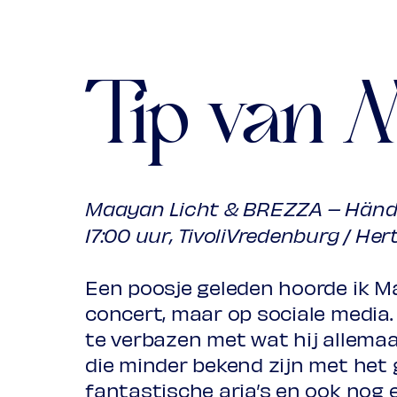
Cantata: Tra le fiamme, HWV 170
BREZZA
Allegro (uit: Ariodante, akte 1, HW
Alla gavotta (uit: Ariodante, akt
Pablo Gigosos
traverso
Tip van M
Air (uit: Theodora, akte 2, HWV 68
Jonas Krebs
viool
Improvisatie
Prelude
Marina Cabello del Castillo
viol
Maayan Licht & BREZZA – Hände
17:00 uur, TivoliVredenburg / Her
Georg Friedrich Händel
Elias Conrad
gitaar, theorbe
Come nembo che fugge col vento (
disinganno, HWV 46a, 1707)
Een poosje geleden hoorde ik Ma
Teun Braken
klavecimbel
Sinfonia (uit: Agrippina, HWV 6, 1
concert, maar op sociale media. 
te verbazen met wat hij allemaa
die minder bekend zijn met het g
Improvisatie
fantastische aria’s en ook nog
Prelude