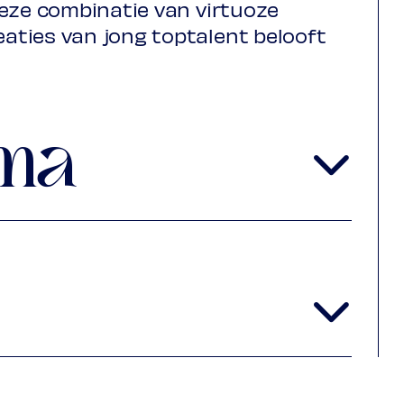
Deze combinatie van virtuoze
ties van jong toptalent belooft
ma
1685-1759
1743)