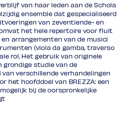
verblijf van haar leden aan de Schola
elzijdig ensemble dat gespecialiseerd
uitvoeringen van zeventiende- en
t: Giulio Cesare in Egitto, akte 3,
mvat het hele repertoire voor fluit
, en arrangementen van de musici
strumenten (viola da gamba, traverso
le rol. Het gebruik van originele
n grondige studie van de
d van verschillende verhandelingen
oor het hoofddoel van BREZZA: een
mogelijk bij de oorspronkelijke
gt