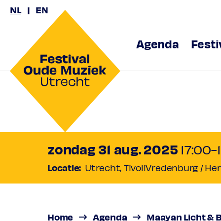
NL
EN
Agenda
Festi
Maayan 
zondag 31 aug. 2025
17:00-
Locatie:
Utrecht, TivoliVredenburg / He
Händel in beweging
Normaal
€ 28,00
Vriend
€ 25,00
Ambassador
Home
Agenda
Maayan Licht & B
€ 2