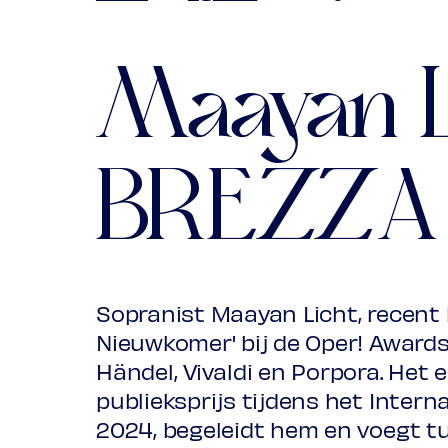
Jong
€ 10,00
Upas / Stadspas
Maayan L
(excl. transactie
BREZZA
Sopranist Maayan Licht, recent 
Nieuwkomer' bij de Oper! Awards,
Händel, Vivaldi en Porpora. He
publieksprijs tijdens het Inte
2024, begeleidt hem en voegt tu