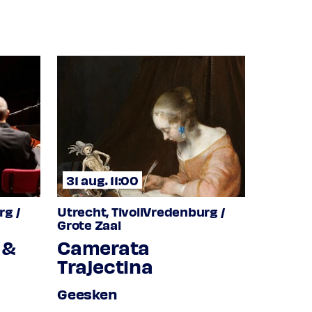
31 aug. 11:00
rg /
Utrecht, TivoliVredenburg /
Grote Zaal
 &
Camerata
Trajectina
Geesken