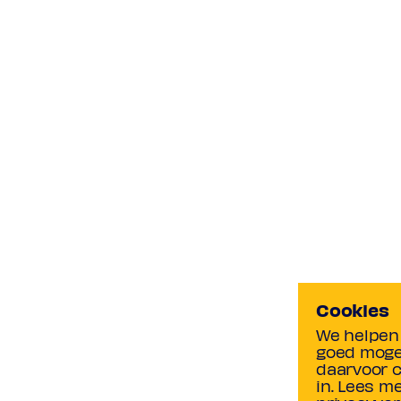
Cookies
We helpen 
goed mogel
daarvoor c
in. Lees m