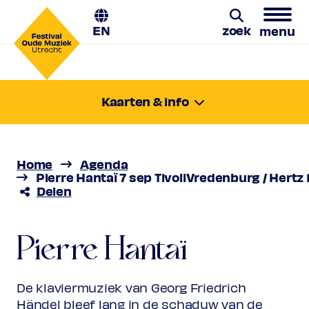
EN
zoek
menu
Zoeken
Kaarten & info
zondag 7 sep. 2025
13:00-14:00
Locatie:
Utrecht, TivoliVredenburg / Hertz
Home
Agenda
Prijs
€ 10,00 - € 23,00
Pierre Hantaï 7 sep TivoliVredenburg / Hertz 
Delen
Favoriet
Pierre Hantaï
Normaal
€ 23,00
Vriend
€ 21,00
Ambassador
€ 21,00
Pierre Hantaï
Händel herontdekt
Jong
€ 10,00
Upas / Stadspas Nieuwegein
€
10,00
De klaviermuziek van Georg Friedrich
(excl. transactiekosten)
Händel bleef lang in de schaduw van de