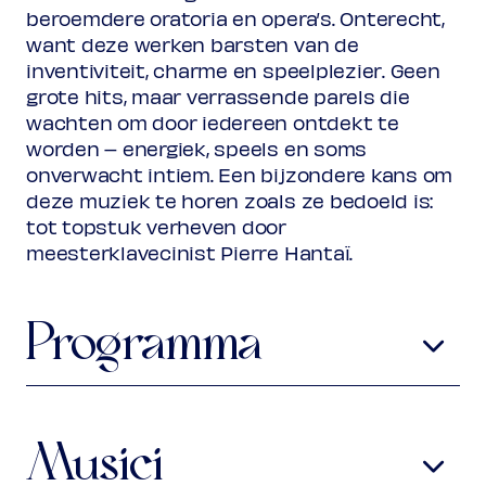
beroemdere oratoria en opera’s. Onterecht,
want deze werken barsten van de
inventiviteit, charme en speelplezier. Geen
grote hits, maar verrassende parels die
wachten om door iedereen ontdekt te
worden – energiek, speels en soms
onverwacht intiem. Een bijzondere kans om
deze muziek te horen zoals ze bedoeld is:
tot topstuk verheven door
meesterklavecinist Pierre Hantaï.
Programma
Georg Friedrich Händel
1685-1759
Allemande in e, HWV 438
Courante, sarabande en gigue in e,
Musici
HWV 429