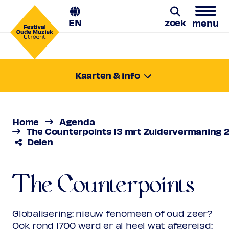
EN
zoek
menu
The Counterpoints
Zoeken
Kaarten & info
donderdag 13 mrt. 2025
De musicus op reis
20:15-21:25
Locatie:
Westzaan, Zuidervermaning
Home
Agenda
Prijs
€ 10,00 - 29,00
The Counterpoints 13 mrt Zuidervermaning 2
Delen
Favoriet
Normaal
€ 29,00
Keuzeabonnement Normaal
€
23,00
The Counterpoints
Vriend
€ 25,00
Keuzeabonnement Vriend
€
20,00
Globalisering: nieuw fenomeen of oud zeer?
Ambassadors
€ 10,00
Jong
€ 10,00
Ook rond 1700 werd er al heel wat afgereisd: