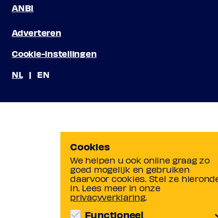
ANBI
Adverteren
Cookie-instellingen
NL
EN
Cookies
We helpen u ook online graag zo
goed mogelijk en gebruiken
daarvoor cookies. Stel ze hierond
in. Lees meer in onze
privacyverklaring
.
Functioneel