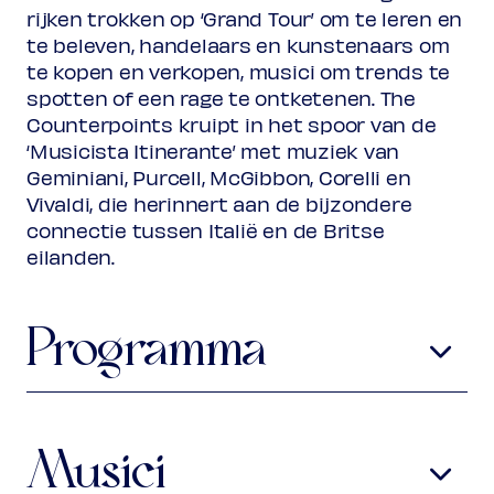
rijken trokken op ‘Grand Tour’ om te leren en
(excl. transactiekosten)
te beleven, handelaars en kunstenaars om
te kopen en verkopen, musici om trends te
spotten of een rage te ontketenen. The
Counterpoints kruipt in het spoor van de
‘Musicista Itinerante’ met muziek van
Geminiani, Purcell, McGibbon, Corelli en
Vivaldi, die herinnert aan de bijzondere
connectie tussen Italië en de Britse
eilanden.
Programma
Henry Purcell
1659-1695
Sonate nr. 10 in D (uit:
10 Sonatas in
Four Parts
,
1697
)
Musici
Adagio