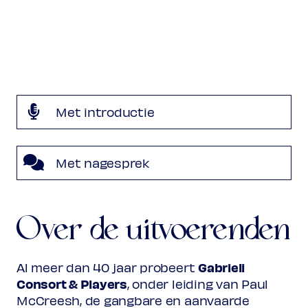
Francisco Guerrero
O Doctor optime
Gregoriaans
Prefatio: Per omnia saecula saeculorum ...
Met introductie
Vere dignum et justum est ...
Met nagesprek
Cristóbal de Morales
Missa ‘Mille regretz’
Sanctus
Over de uitvoerenden
Aguilera de Heredia
1561-1627
Tiento de falsas de cuarto tono
Gabrieli
Al meer dan 40 jaar probeert
Consort & Players
, onder leiding van Paul
McCreesh, de gangbare en aanvaarde
Nicolas Gombert
ca. 1495-ca. 1560