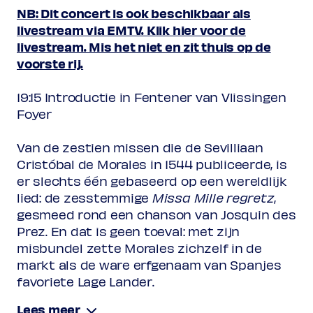
(excl. transactiekosten)
NB: Dit concert is ook beschikbaar als
livestream via EMTV. Klik hier voor de
livestream. Mis het niet en zit thuis op de
voorste rij.
19:15 Introductie in Fentener van Vlissingen
Foyer
Van de zestien missen die de Sevilliaan
Cristóbal de Morales in 1544 publiceerde, is
er slechts één gebaseerd op een wereldlijk
lied: de zesstemmige
Missa Mille regretz
,
gesmeed rond een chanson van Josquin des
Prez. En dat is geen toeval: met zijn
misbundel zette Morales zichzelf in de
markt als de ware erfgenaam van Spanjes
favoriete Lage Lander.
Met stemmen en instrumenten kadert