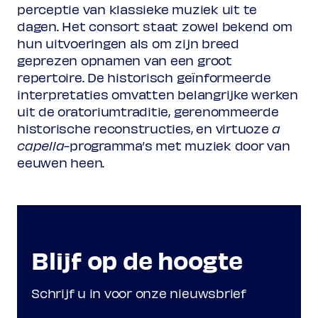
perceptie van klassieke muziek uit te
Mille regretz
dagen. Het consort staat zowel bekend om
hun uitvoeringen als om zijn breed
Gregoriaans
geprezen opnamen van een groot
Pater Noster: Per omnia saecula saeculorum
repertoire. De historisch geïnformeerde
... Pater noster ...
interpretaties omvatten belangrijke werken
uit de oratoriumtraditie, gerenommeerde
historische reconstructies, en virtuoze
a
Cristóbal de Morales
capella
-programma’s met muziek door van
Missa ‘Mille regretz’
eeuwen heen.
Agnus Dei
Gregoriaans
Communio: Fidelis servus et prudens
Blijf op de hoogte
Gregoriaans
Postcommunio: Dominus vobiscum ... Ut
Schrijf u in voor onze nieuwsbrief
nobis, Domine