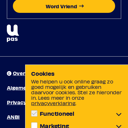
Word Vriend
Over ons
Cookies
We helpen u ook online graag zo
goed mogelijk en gebruiken
Algemene voorwaarden
daarvoor cookies. Stel ze hieronder
in. Lees meer in onze
Privacy
privacyverklaring
.
Functioneel
ANBI
Marketing